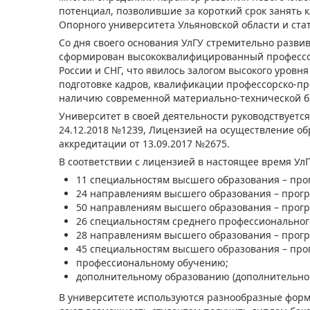
потенциал, позволившие за короткий срок занять 
Опорного университета Ульяновской области и ста
Со дня своего основания УлГУ стремительно разви
сформирован высококвалифицированный профессорс
России и СНГ, что явилось залогом высокого уровн
подготовке кадров, квалификации профессорско-пр
наличию современной материально-технической ба
Университет в своей деятельности руководствуетс
24.12.2018 №1239, Лицензией на осуществление об
аккредитации от 13.09.2017 №2675.
В соответствии с лицензией в настоящее время УлГ
11 специальностям высшего образования – прог
24 направлениям высшего образования – програ
50 направлениям высшего образования – програ
26 специальностям среднего профессионального 
28 направлениям высшего образования – програм
45 специальностям высшего образования – прог
профессиональному обучению;
дополнительному образованию (дополнительное
В университете используются разнообразные формы