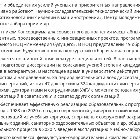
т и объединения усилий ученых на приоритетных направления
тивно работают Научно-исследовательский технологический инс
котехнологичных изделий в машиностроении», Центр молодеж
ные лаборатории и др.
частником Консорциума для совместного выполнения масштабных
рентных, производственных, инновационных проектов, програм
льного НОЦ «Инженерия будущего». В НОЦ представлены 19 об
нженерия будущего» прошла конкурсный отбор и заняла первое
ляется по широкой номенклатуре специальностей. В настоящее
 подготовки диссертации на соискание ученой степени кандида
 в аспирантуре. В настоящее время в университете действует 
стям и направлениям. За период деятельности всех диссертац
диссертаций, из них 47 докторских и 324 кандидатских диссер
лями, докторантами и сотрудниками УлГУ с момента основания у
ертаций в советах УлГУ и советах других организаций.
обеспечивает эффективную реализацию образовательных прогр
од с 1988 по 2020 г. создан современный университетский ком
состоящий из учебных корпусов, спортивных сооружений закрыт
ьных зданий, санаторно-оздоровительных объектов и др. обще
ельного процесса в 2020 г. введен в эксплуатацию Учебно-лабо
ного комплекса: физкультурно-оздоровительный комплекс с п