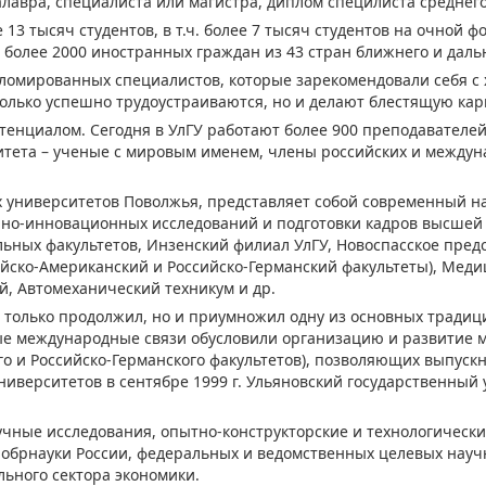
лавра, специалиста или магистра, диплом специлиста среднего
13 тысяч студентов, в т.ч. более 7 тысяч студентов на очной 
более 2000 иностранных граждан из 43 стран ближнего и даль
дипломированных специалистов, которые зарекомендовали себя с
олько успешно трудоустраиваются, но и делают блестящую карь
енциалом. Сегодня в УлГУ работают более 900 преподавателей,
итета – ученые с мировым именем, члены российских и междун
ых университетов Поволжья, представляет собой современный 
чно-инновационных исследований и подготовки кадров высшей 
ельных факультетов, Инзенский филиал УлГУ, Новоспасское предс
ско-Американский и Российско-Германский факультеты), Медиц
, Автомеханический техникум и др.
е только продолжил, но и приумножил одну из основных традиц
ые международные связи обусловили организацию и развитие
го и Российско-Германского факультетов), позволяющих выпуск
ниверситетов в сентябре 1999 г. Ульяновский государственный
чные исследования, опытно-конструкторские и технологически
обрнауки России, федеральных и ведомственных целевых нау
льного сектора экономики.