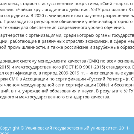
омплекс, стадион с искусственным покрытием, «Скейт-парк», с
мплекс «Чайка» круглогодичного действия. УлГУ располагает 3
сотрудники. В 2020 г. университетом получено разрешение н
а. Производится регулярное обновление учебно-лабораторного 
 техники для обеспечения современного уровня обучения.
партнерстве с организациями, среди которых органы государст
ции, работающие в различных отраслях экономики, в сфере ме
ной промышленности, а также российские и зарубежные образ
недривших систему менеджмента качества (СМК) по всем основ
015) и межгосударственного (ГОСТ ISO 9001-2015) стандартов. В
 сертификацию, в период 2009-2019 гг. – инспекционные аудиты
рки СМК в Ассоциации по сертификации «Русский Регистр» (г. 
я членом международной сети сертификации IQNet и бесспорн
й, в т.ч. учреждений образования и науки. В результате УлГУ
дного и межгосударственного стандартов качества.
Copyright © Ульяновский государственный университет, 2011-
2020