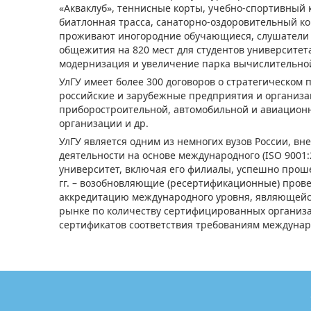
«Акваклуб», теннисные корты, учебно-спортивный к
биатлонная трасса, санаторно-оздоровительный ко
проживают иногородние обучающиеся, слушатели и 
общежития на 820 мест для студентов университет
модернизация и увеличение парка вычислительной
УлГУ имеет более 300 договоров о стратегическом 
российские и зарубежные предприятия и организа
приборостроительной, автомобильной и авиацион
организации и др.
УлГУ является одним из немногих вузов России, в
деятельности на основе международного (ISO 9001:2
университет, включая его филиалы, успешно прошел
гг. – возобновляющие (ресертификационные) прове
аккредитацию международного уровня, являющейс
рынке по количеству сертифицированных организаци
сертификатов соответствия требованиям междунаро