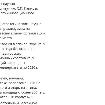
х научно-
титут им. С.П. Капицы,
ного инновационного
, стратегических, научно-
м, реализуемых на
разовательных организаций
 место.
 время в аспирантуре УлГУ
та наук без освоения
4 докторских
ионных советов УлГУ
таций защищены
ниверситета по 2020 г.
амм, научной,
плекс, расположенный на
ого и открытого типа,
й площадью более 200 тыс.
раторный корпус №6.
лавательным бассейном