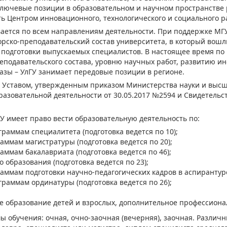
ключевые позиции в образовательном и научном пространстве р
ть Центром инновационного, технологического и социального р
вается по всем направлениям деятельности. При поддержке МГУ
ко-преподавательский состав университета, в который вошл
я подготовки выпускаемых специалистов. В настоящее время по
еподавательского состава, уровню научных работ, развитию и
зы – УлГУ занимает передовые позиции в регионе.
я Уставом, утвержденным приказом Министерства науки и высш
разовательной деятельности от 30.05.2017 №2594 и Свидетельс
У имеет право вести образовательную деятельность по:
раммам специалитета (подготовка ведется по 10);
ммам магистратуры (подготовка ведется по 20);
ммам бакалавриата (подготовка ведется по 46);
образования (подготовка ведется по 23);
мам подготовки научно-педагоги­ческих кадров в аспирантуре 
раммам ординатуры (подготовка ведется по 26);
 образование детей и взрослых, дополнительное профессиона
 обучения: очная, очно-заочная (вечерняя), заочная. Различ