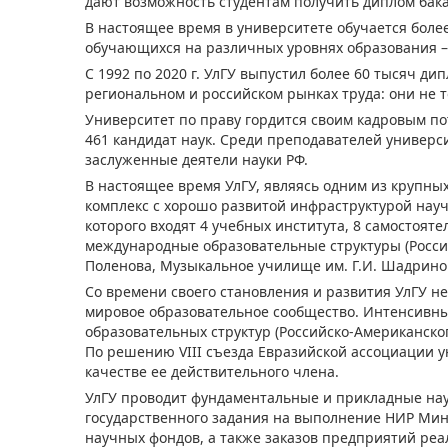
дают возможность студентам получить диплом бака
В настоящее время в университете обучается более 
обучающихся на различных уровнях образования – 
С 1992 по 2020 г. УлГУ выпустил более 60 тысяч 
региональном и российском рынках труда: они не т
Университет по праву гордится своим кадровым пот
461 кандидат наук. Среди преподавателей универс
заслуженные деятели науки РФ.
В настоящее время УлГУ, являясь одним из крупн
комплекс с хорошо развитой инфраструктурой нау
которого входят 4 учебных института, 8 самостоят
международные образовательные структуры (Россий
Поленова, Музыкальное училище им. Г.И. Шадриной
Со времени своего становления и развития УлГУ н
мировое образовательное сообщество. Интенсивн
образовательных структур (Российско-Американско
По решению VIII съезда Евразийской ассоциации у
качестве ее действительного члена.
УлГУ проводит фундаментальные и прикладные нау
государственного задания на выполнение НИР Мин
научных фондов, а также заказов предприятий реа