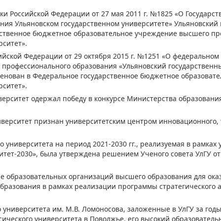
ки Российской Федерации от 27 мая 2011 г. №1825 «О Государс
ия Ульяновском государственном университете» Ульяновский
рственное бюджетное образовательное учреждение высшего пр
рситет».
йской Федерации от 29 октября 2015 г. №1251 «О федеральном
профессионального образования «Ульяновский государственн
менован в Федеральное государственное бюджетное образоват
рситет».
иверситет одержал победу в конкурсе Министерства образования
ниверситет признан университетским центром инновационного, 
 университета на период 2021-2030 гг., реализуемая в рамках 
тет-2030», была утверждена решением Ученого совета УлГУ от 
боре образовательных организаций высшего образования для ок
бразования в рамках реализации программы стратегического 
 университета им. М.В. Ломо­носова, заложенные в УлГУ за год
сического университета в Поволжье, его высокий образовател