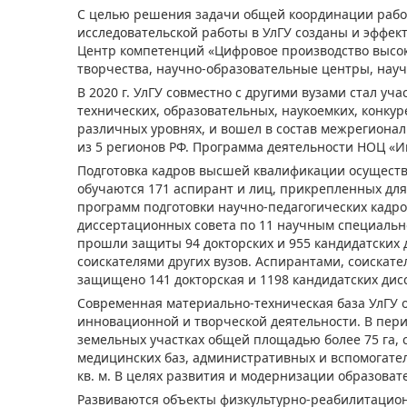
С целью решения задачи общей координации рабо
исследовательской работы в УлГУ созданы и эффек
Центр компетенций «Цифровое производство высо
творчества, научно-образовательные центры, науч
В 2020 г. УлГУ совместно с другими вузами стал у
технических, образовательных, наукоемких, конку
различных уровнях, и вошел в состав межрегиона
из 5 регионов РФ. Программа деятельности НОЦ «И
Подготовка кадров высшей квалификации осуществ
обучаются 171 аспирант и лиц, прикрепленных для
программ подготовки научно-педагогических кадров
диссертационных совета по 11 научным специально
прошли защиты 94 докторских и 955 кандидатских 
соискателями других вузов. Аспирантами, соискате
защищено 141 докторская и 1198 кандидатских дисс
Современная материально-техническая база УлГУ 
инновационной и творческой деятельности. В пери
земельных участках общей площадью более 75 га, 
медицинских баз, административных и вспомогател
кв. м. В целях развития и модернизации образоват
Развиваются объекты физкультурно-реабилитацион