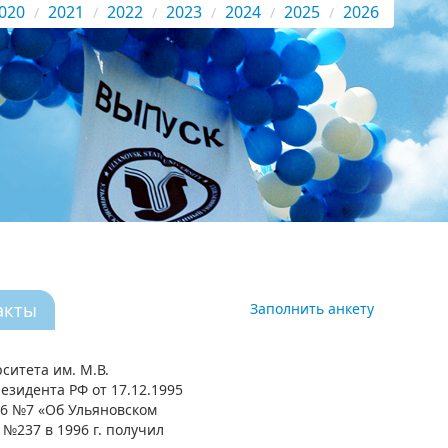
020
2021
2022
2023
2024
2025
2026
акты
Заполнить анкету
ситета им. М.В.
езидента РФ от 17.12.1995
96 №7 «Об Ульяновском
№237 в 1996 г. получил