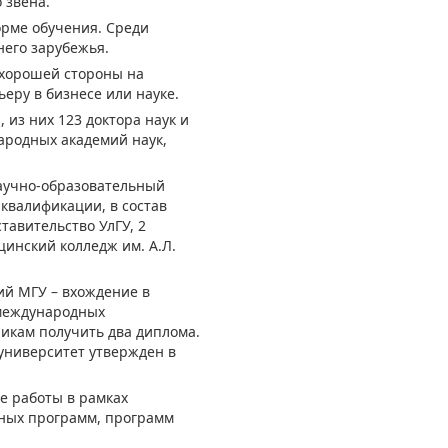
 звена.
форме обучения. Среди
него зарубежья.
 хорошей стороны на
еру в бизнесе или науке.
 из них 123 доктора наук и
ародных академий наук,
научно-образовательный
квалификации, в состав
тавительство УлГУ, 2
инский колледж им. А.Л.
ий МГУ – вхождение в
 международных
никам получить два диплома.
 университет утвержден в
е работы в рамках
чных программ, программ