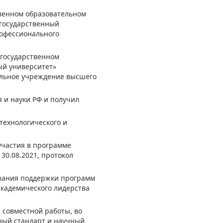
твенном образовательном
 государственный
офессионального
 государственном
ый университет»
ельное учреждение высшего
 и науки РФ и получил
технологического и
участия в программе
30.08.2021, протокол
азания поддержки программ
академического лидерства
ы совместной работы, во
ьный стандарт и научный